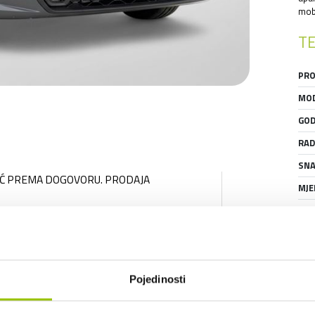
mobi
TE
PRO
MOD
GOD
RAD
SNA
UĆ PREMA DOGOVORU. PRODAJA 
MJE
BRO
SER
GAR
IZGLED I DIMENZIJE
STA
Pojedinosti
BOJA:
TAMNO PLAVA
BROJ VRATA:
5