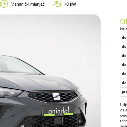
Mehanički mjenjač
70 kW
C
Naja
do
do
do
do
do
do
pr
Uklj
osig
even
tehn
apar