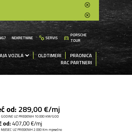
PORSCHE
manufacturing
directions_car
NG7
NEKRETNINE
SERVIS
TOUR
AJA VOZILA
OLDTIMERI
PRAONICA
RAC PARTNERI
ć od:
289,00 €/mj
 GODINE UZ PREĐENIH 10.000 KM/GOD
ć od:
407,00 €/mj
 MJESEC UZ PREĐENIH 2.000 Km mjesečno