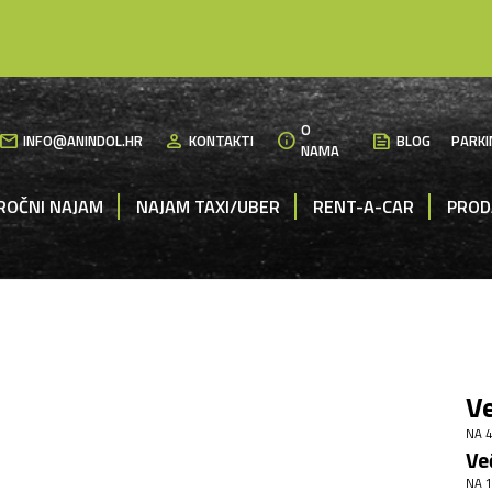
O
mail
person
info
News
INFO@ANINDOL.HR
KONTAKTI
BLOG
PARKI
NAMA
ROČNI NAJAM
NAJAM TAXI/UBER
RENT-A-CAR
PROD
Ve
NA 4
Ve
NA 1