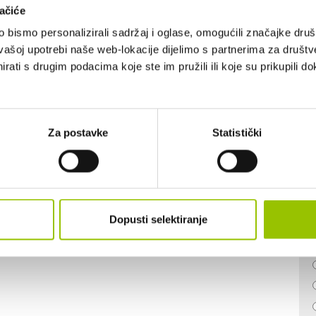
ačiće
BROJ SJEDALA:
5
bismo personalizirali sadržaj i oglase, omogućili značajke društv
vašoj upotrebi naše web-lokacije dijelimo s partnerima za društv
rati s drugim podacima koje ste im pružili ili koje su prikupili do
Za postavke
Statistički
Dopusti selektiranje