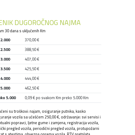
JENIK DUGOROČNOG NAJMA
m 30 dana s uključenih Km
 2.000
370,00 €
 2.500
388,50 €
 3.000
407,00 €
 3.500
425,50 €
 4.000
444,00 €
 5.000
462,50 €
eko 5.000
0,09 € po svakom Km preko 5.000 Km
učeni su troškovi: najam, osiguranje putnika, kasko
uranje vozila sa učešćem 250,00 €, održavanje: svi servisi i
tualni popravci, ljetne gume i zamjena, registracija vozila,
ički pregled vozila, periodični pregled vozila, protupožarni
at s atestima, obvezna oprema vozila, RTV pretplata,