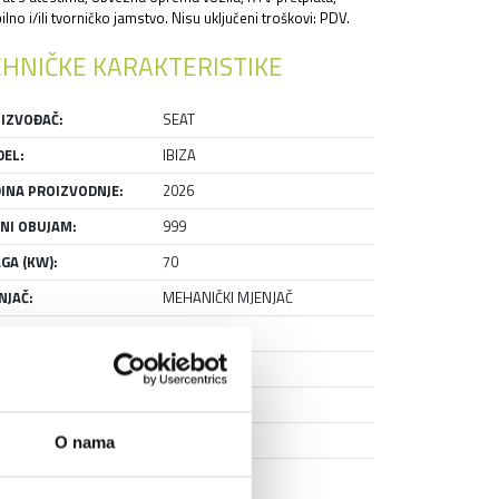
lno i/ili tvorničko jamstvo. Nisu uključeni troškovi: PDV.
HNIČKE KARAKTERISTIKE
IZVOĐAČ:
SEAT
EL:
IBIZA
INA PROIZVODNJE:
2026
NI OBUJAM:
999
GA (KW):
70
NJAČ:
MEHANIČKI MJENJAČ
J VLASNIKA:
PRVI
VISNA KNJIŽICA:
DA
AŽIRAN:
NE
NJE:
RABLJENO
O nama