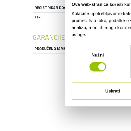
Ova web-stranica koristi kol
REGISTRIRAN DO:
26.03.2027
Kolačiće upotrebljavamo kako 
TIP:
HATCHBACK
promet. Isto tako, podatke o 
analizu, a oni ih mogu kombini
usluge.
GARANCIJE
PRODUŽENO JAMSTVO:
DA
Odabir
Nužni
pristanka
Uskrati