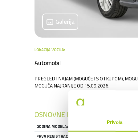
panorama
Galerija
LOKACIJA VOZILA:
Automobil
PREGLED I NAJAM (MOGUĆE I S OTKUPOM), MOG
MOGUĆA NAJRANIJE OD 15.09.2026.
OSNOVNE INFORMACIJE
Privola
GODINA MODELA:
2026
PRVA REGISTRACIJA:
2026