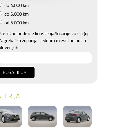
do 4.000 km
do 5.000 km
od 5.000 km
Pretežno područje korištenja/lokacije vozila (npr.
Zagrebačka županija i jednom mjesečno put u
Sloveniju):
POŠALJI UPIT
LERIJA