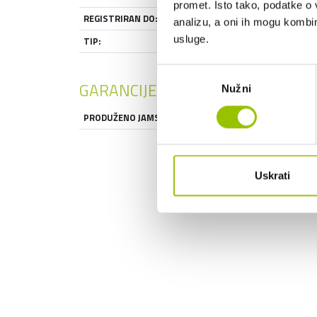
promet. Isto tako, podatke o 
REGISTRIRAN DO:
20.06.2027
analizu, a oni ih mogu kombini
usluge.
TIP:
HATCHBACK
Odabir
GARANCIJE
Nužni
pristanka
PRODUŽENO JAMSTVO:
NE
Uskrati