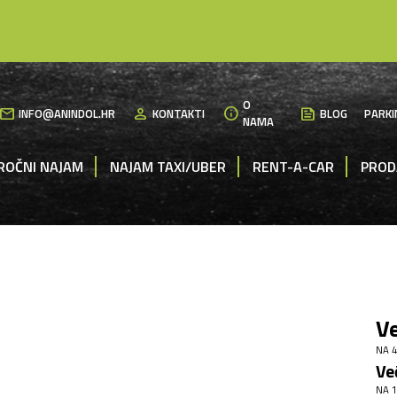
O
mail
person
info
News
INFO@ANINDOL.HR
KONTAKTI
BLOG
PARKI
NAMA
ROČNI NAJAM
NAJAM TAXI/UBER
RENT-A-CAR
PROD
Ve
NA 4
Ve
NA 1