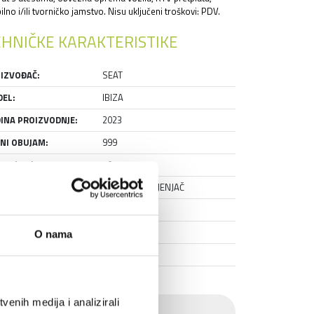
lno i/ili tvorničko jamstvo. Nisu uključeni troškovi: PDV.
HNIČKE KARAKTERISTIKE
IZVOĐAČ:
SEAT
EL:
IBIZA
INA PROIZVODNJE:
2023
NI OBUJAM:
999
GA (KW):
70
NJAČ:
MEHANIČKI MJENJAČ
VISNA KNJIŽICA:
DA
AŽIRAN:
DA
O nama
NJE:
RABLJENO
enih medija i analizirali