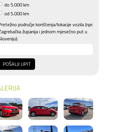
do 5.000 km
od 5.000 km
Pretežno područje korištenja/lokacije vozila (npr.
Zagrebačka županija i jednom mjesečno put u
Sloveniju):
POŠALJI UPIT
LERIJA