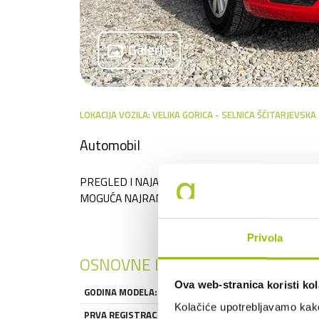
panorama
Galerija
LOKACIJA VOZILA: VELIKA GORICA - SELNICA ŠĆITARJEVSKA
Automobil
PREGLED I NAJAM (MOGUĆE I S OTKUPOM), MOG
MOGUĆA NAJRANIJE OD 15.09.2026.
Privola
OSNOVNE INFORMACIJE
Ova web-stranica koristi kol
GODINA MODELA:
2023
Kolačiće upotrebljavamo kako 
PRVA REGISTRACIJA:
2023