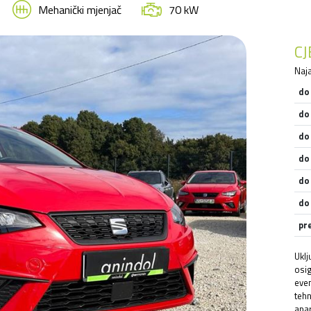
Mehanički mjenjač
70 kW
C
Naja
do
do
do
do
do
do
pr
Uklj
osig
even
tehn
apar