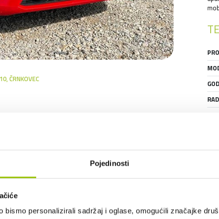
mobi
TE
PRO
MOD
 10, ČRNKOVEC
GOD
RAD
SNA
UĆ PREMA DOGOVORU. PRODAJA 
MJE
SER
GAR
Pojedinosti
STA
IZGLED I DIMENZIJE
ačiće
METALIK BOJA:
DA
bismo personalizirali sadržaj i oglase, omogućili značajke društv
BOJA:
CRVENA