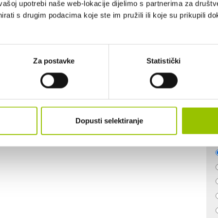
vašoj upotrebi naše web-lokacije dijelimo s partnerima za društv
BROJ VRATA:
5
rati s drugim podacima koje ste im pružili ili koje su prikupili do
BROJ SJEDALA:
5
Za postavke
Statistički
Dopusti selektiranje