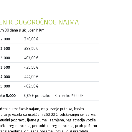
JENIK DUGOROČNOG NAJMA
m 30 dana s uključenih Km
 2.000
370,00 €
 2.500
388,50 €
 3.000
407,00 €
 3.500
425,50 €
 4.000
444,00 €
 5.000
462,50 €
eko 5.000
0,09 € po svakom Km preko 5.000 Km
učeni su troškovi: najam, osiguranje putnika, kasko
uranje vozila sa učešćem 250,00 €, održavanje: svi servisi i
tualni popravci, ljetne gume i zamjena, registracija vozila,
ički pregled vozila, periodični pregled vozila, protupožarni
at s atestima, obvezna oprema vozila, RTV pretplata,