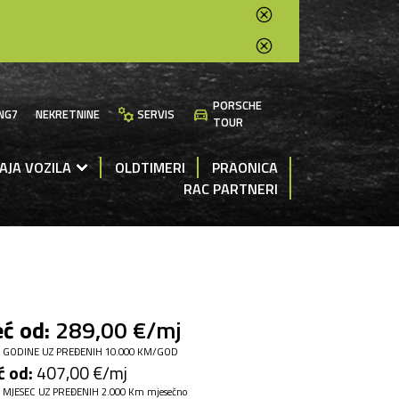
PORSCHE
manufacturing
directions_car
NG7
NEKRETNINE
SERVIS
TOUR
AJA VOZILA
OLDTIMERI
PRAONICA
RAC PARTNERI
ć od:
289,00 €/mj
 GODINE UZ PREĐENIH 10.000 KM/GOD
ć od:
407,00 €/mj
 MJESEC UZ PREĐENIH 2.000 Km mjesečno