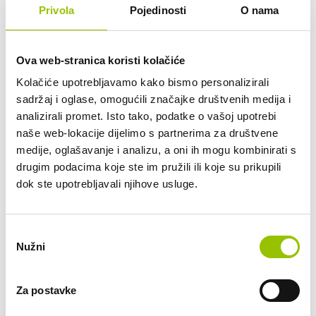
Privola
Pojedinosti
O nama
Zanima li Vas ovaj automobil? Pošaljite
nam upit.
Ova web-stranica koristi kolačiće
Datum preuzimanja vozila:
Kolačiće upotrebljavamo kako bismo personalizirali
sadržaj i oglase, omogućili značajke društvenih medija i
analizirali promet. Isto tako, podatke o vašoj upotrebi
Željeni rok najma (12 do 48 mjeseci):
naše web-lokacije dijelimo s partnerima za društvene
medije, oglašavanje i analizu, a oni ih mogu kombinirati s
drugim podacima koje ste im pružili ili koje su prikupili
Planirana mjesečna kilometraža:
dok ste upotrebljavali njihove usluge.
do 800 km
do 2.000 km
do 2.500 km
Odabir
do 3.000 km
Nužni
pristanka
do 3.500 km
do 4.000 km
Za postavke
do 5.000 km