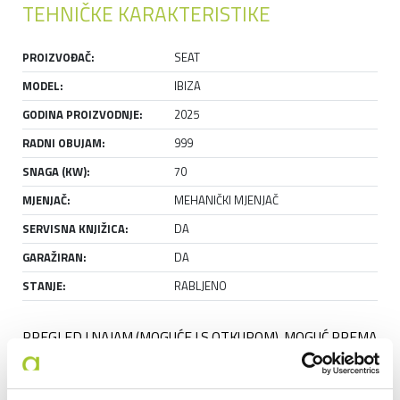
TEHNIČKE KARAKTERISTIKE
PROIZVOĐAČ:
SEAT
MODEL:
IBIZA
GODINA PROIZVODNJE:
2025
RADNI OBUJAM:
999
SNAGA (KW):
70
MJENJAČ:
MEHANIČKI MJENJAČ
SERVISNA KNJIŽICA:
DA
GARAŽIRAN:
DA
STANJE:
RABLJENO
PREGLED I NAJAM (MOGUĆE I S OTKUPOM), MOGUĆ PREMA 
DOGOVORU. PRODAJA MOGUĆA NAJRANIJE OD 15.09.2026.