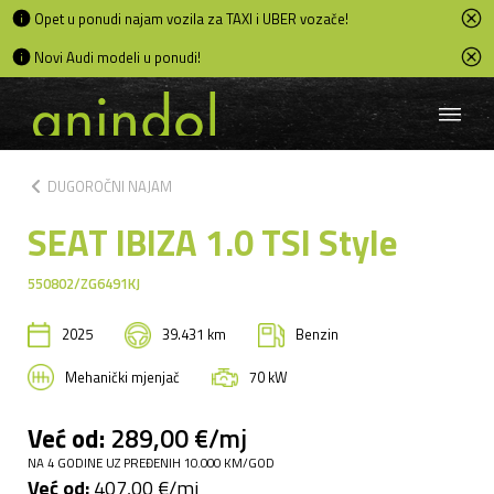
Opet u ponudi najam vozila za TAXI i UBER vozače!
Novi Audi modeli u ponudi!
chevron_left
DUGOROČNI NAJAM
SEAT IBIZA 1.0 TSI Style
550802/ZG6491KJ
2025
39.431 km
Benzin
Mehanički mjenjač
70 kW
Već od:
289,00 €/mj
NA 4 GODINE UZ PREĐENIH 10.000 KM/GOD
Već od:
407,00 €/mj