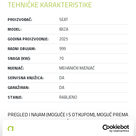
TEHNIČKE KARAKTERISTIKE
PROIZVOĐAČ:
SEAT
MODEL:
IBIZA
GODINA PROIZVODNJE:
2025
RADNI OBUJAM:
999
SNAGA (KW):
70
MJENJAČ:
MEHANIČKI MJENJAČ
SERVISNA KNJIŽICA:
DA
GARAŽIRAN:
DA
STANJE:
RABLJENO
PREGLED I NAJAM (MOGUĆE I S OTKUPOM), MOGUĆ PREMA 
DOGOVORU. PRODAJA MOGUĆA NAJRANIJE OD 15.09.2026.