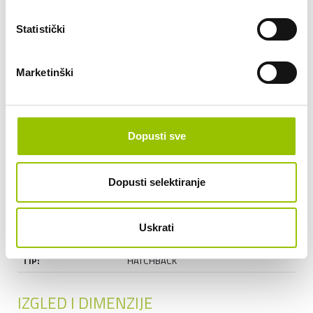
od 5.000 km
Pretežno područje korištenja/lokacije vozila (npr.
Statistički
Zagrebačka županija i jednom mjesečno put u Sloveniju):
Marketinški
POŠALJI UPIT
Dopusti sve
OSNOVNE INFORMACIJE
Dopusti selektiranje
GODINA MODELA:
2025
PRVA REGISTRACIJA:
2025
Uskrati
REGISTRIRAN DO:
12.04.2027
TIP:
HATCHBACK
IZGLED I DIMENZIJE