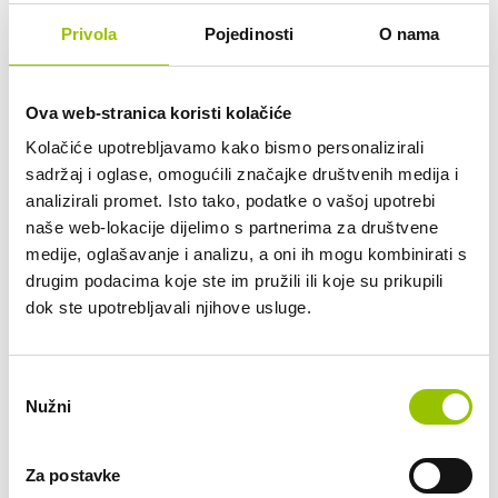
Zanima li Vas ovaj automobil? Pošaljite
Privola
Pojedinosti
O nama
nam upit.
Datum preuzimanja vozila:
Ova web-stranica koristi kolačiće
Kolačiće upotrebljavamo kako bismo personalizirali
sadržaj i oglase, omogućili značajke društvenih medija i
Željeni rok najma (12 do 48 mjeseci):
analizirali promet. Isto tako, podatke o vašoj upotrebi
naše web-lokacije dijelimo s partnerima za društvene
medije, oglašavanje i analizu, a oni ih mogu kombinirati s
Planirana mjesečna kilometraža:
drugim podacima koje ste im pružili ili koje su prikupili
do 800 km
dok ste upotrebljavali njihove usluge.
do 2.000 km
do 2.500 km
Odabir
do 3.000 km
Nužni
pristanka
do 3.500 km
do 4.000 km
do 5.000 km
Za postavke