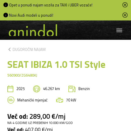
Opet u ponudi najam vozila za TAXI i UBER vozače!
Novi Audi modeli u ponudi!
chevron_left
DUGOROČNI NAJAM
SEAT IBIZA 1.0 TSI Style
560900/ZG6480KJ
2025
46.267 km
Benzin
Mehanički mjenjač
70 kW
Već od:
289,00 €/mj
NA 4 GODINE UZ PREĐENIH 10.000 KM/GOD
Već od:
407,00 €/mj