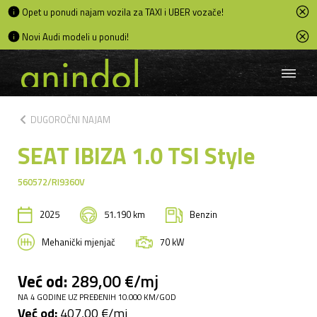
Opet u ponudi najam vozila za TAXI i UBER vozače!
Novi Audi modeli u ponudi!
chevron_left
DUGOROČNI NAJAM
SEAT IBIZA 1.0 TSI Style
560572/RI9360V
2025
51.190 km
Benzin
Mehanički mjenjač
70 kW
Već od:
289,00 €/mj
NA 4 GODINE UZ PREĐENIH 10.000 KM/GOD
Već od:
407,00 €/mj