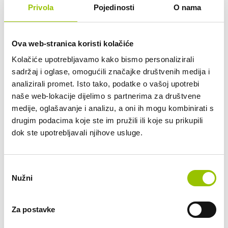
Privola
Pojedinosti
O nama
Zanima li Vas ovaj automobil? Pošaljite
nam upit.
Ova web-stranica koristi kolačiće
Datum preuzimanja vozila:
Kolačiće upotrebljavamo kako bismo personalizirali
sadržaj i oglase, omogućili značajke društvenih medija i
analizirali promet. Isto tako, podatke o vašoj upotrebi
Željeni rok najma (12 do 48 mjeseci):
naše web-lokacije dijelimo s partnerima za društvene
medije, oglašavanje i analizu, a oni ih mogu kombinirati s
drugim podacima koje ste im pružili ili koje su prikupili
Planirana mjesečna kilometraža:
dok ste upotrebljavali njihove usluge.
do 800 km
do 2.000 km
do 2.500 km
Odabir
do 3.000 km
Nužni
pristanka
do 3.500 km
do 4.000 km
Za postavke
do 5.000 km