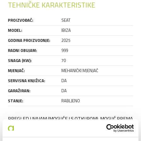
TEHNIČKE KARAKTERISTIKE
PROIZVOĐAČ:
SEAT
MODEL:
IBIZA
GODINA PROIZVODNJE:
2025
RADNI OBUJAM:
999
SNAGA (KW):
70
MJENJAČ:
MEHANIČKI MJENJAČ
SERVISNA KNJIŽICA:
DA
GARAŽIRAN:
DA
STANJE:
RABLJENO
PREGLED I NAJAM (MOGUĆE I S OTKUPOM), MOGUĆ PREMA 
DOGOVORU. PRODAJA MOGUĆA NAJRANIJE OD 15.09.2026.