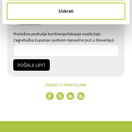
do 3.500 km
do 4.000 km
Uskrati
do 5.000 km
od 5.000 km
Pretežno područje korištenja/lokacije vozila (npr.
Zagrebačka županija i jednom mjesečno put u Sloveniju):
POŠALJI UPIT
PODIJELI S PRIJATELJIMA