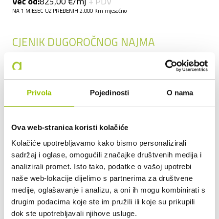
Već od:
825,00 €/mj
+ PDV
NA 1 MJESEC UZ PREĐENIH 2.000 Km mjesečno
CJENIK DUGOROČNOG NAJMA
Najam 30 dana s uključenih Km
do 2.000
750,00 €
+ PDV
do 2.500
787,50 €
+ PDV
Privola
Pojedinosti
O nama
do 3.000
825,00 €
+ PDV
do 3.500
862,50 €
+ PDV
Ova web-stranica koristi kolačiće
do 4.000
900,00 €
+ PDV
Kolačiće upotrebljavamo kako bismo personalizirali
do 5.000
937,50 €
+ PDV
sadržaj i oglase, omogućili značajke društvenih medija i
preko 5.000
0,19 €
+ PDV
po svakom Km preko 5.000 Km
analizirali promet. Isto tako, podatke o vašoj upotrebi
naše web-lokacije dijelimo s partnerima za društvene
Uključeni su troškovi: najam, osiguranje putnika, kasko osiguranje
medije, oglašavanje i analizu, a oni ih mogu kombinirati s
vozila sa učešćem 500,00 €, održavanje: svi servisi i eventualni
drugim podacima koje ste im pružili ili koje su prikupili
popravci, ljetne gume i zamjena, registracija vozila, tehnički pregled
vozila, periodični pregled vozila, protupožarni aparat s atestima,
dok ste upotrebljavali njihove usluge.