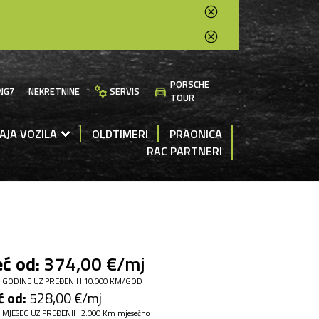
PORSCHE
manufacturing
directions_car
NG7
NEKRETNINE
SERVIS
TOUR
AJA VOZILA
OLDTIMERI
PRAONICA
RAC PARTNERI
ć od:
374,00 €/mj
 GODINE UZ PREĐENIH 10.000 KM/GOD
ć od:
528,00 €/mj
 MJESEC UZ PREĐENIH 2.000 Km mjesečno