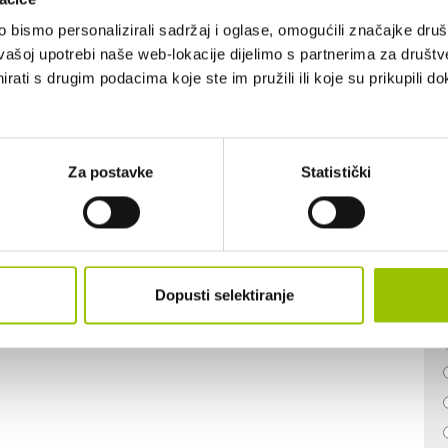
BROJ SJEDALA:
5
bismo personalizirali sadržaj i oglase, omogućili značajke društv
vašoj upotrebi naše web-lokacije dijelimo s partnerima za društv
rati s drugim podacima koje ste im pružili ili koje su prikupili do
Za postavke
Statistički
Dopusti selektiranje