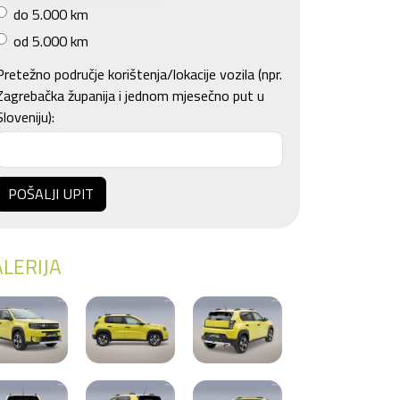
do 5.000 km
od 5.000 km
Pretežno područje korištenja/lokacije vozila (npr.
Zagrebačka županija i jednom mjesečno put u
Sloveniju):
POŠALJI UPIT
LERIJA