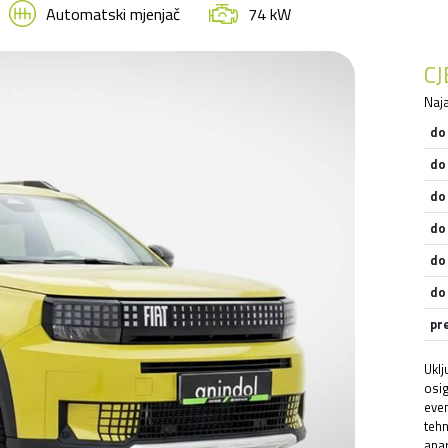
Automatski mjenjač
74 kW
C
Naja
do
do
do
do
do
do
pr
Uklj
osig
even
tehn
apar