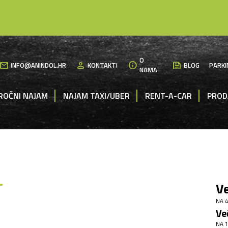
O
mail
person
info
News
INFO@ANINDOL.HR
KONTAKTI
BLOG
PARKI
NAMA
ROČNI NAJAM
NAJAM TAXI/UBER
RENT-A-CAR
PROD
T
Ve
NA 4
Ve
NA 1