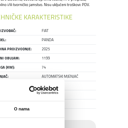
lno i/ili tvorničko jamstvo. Nisu uključeni troškovi: PDV.
HNIČKE KARAKTERISTIKE
IZVOĐAČ:
FIAT
EL:
PANDA
INA PROIZVODNJE:
2025
NI OBUJAM:
1199
GA (KW):
74
NJAČ:
AUTOMATSKI MJENJAČ
VISNA KNJIŽICA:
DA
AŽIRAN:
DA
NJE:
RABLJENO
O nama