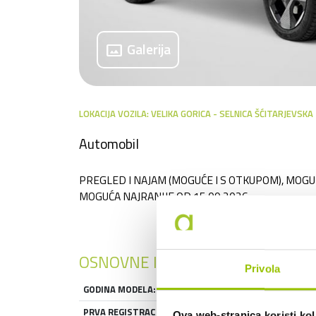
panorama
Galerija
LOKACIJA VOZILA: VELIKA GORICA - SELNICA ŠĆITARJEVSKA
Automobil
PREGLED I NAJAM (MOGUĆE I S OTKUPOM), MOG
MOGUĆA NAJRANIJE OD 15.09.2026.
OSNOVNE INFORMACIJE
Privola
GODINA MODELA:
2026
PRVA REGISTRACIJA:
0
Ova web-stranica koristi kol