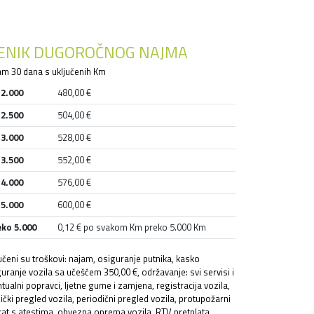
JENIK DUGOROČNOG NAJMA
m 30 dana s uključenih Km
 2.000
480,00 €
 2.500
504,00 €
 3.000
528,00 €
 3.500
552,00 €
 4.000
576,00 €
 5.000
600,00 €
eko 5.000
0,12 € po svakom Km preko 5.000 Km
učeni su troškovi: najam, osiguranje putnika, kasko
uranje vozila sa učešćem 350,00 €, održavanje: svi servisi i
tualni popravci, ljetne gume i zamjena, registracija vozila,
ički pregled vozila, periodični pregled vozila, protupožarni
at s atestima, obvezna oprema vozila, RTV pretplata,