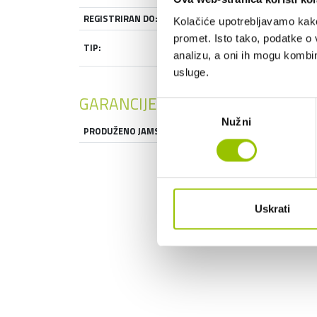
REGISTRIRAN DO:
13.02.2027
Kolačiće upotrebljavamo kako 
promet. Isto tako, podatke o 
TERENSKO VOZILO
TIP:
- SUV
analizu, a oni ih mogu kombini
usluge.
GARANCIJE
Odabir
Nužni
pristanka
PRODUŽENO JAMSTVO:
DA
Uskrati