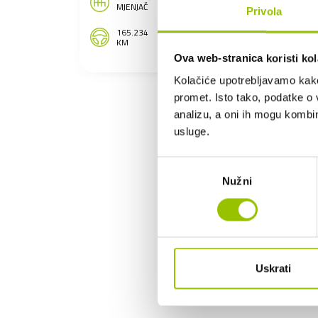
BENZIN
MJENJAČ
Privola
165.234
67 KW
KM
Ova web-stranica koristi kol
Kolačiće upotrebljavamo kako 
promet. Isto tako, podatke o 
analizu, a oni ih mogu kombini
usluge.
Odabir
Nužni
pristanka
Uskrati