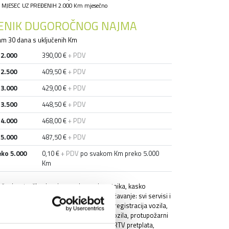
 MJESEC UZ PREĐENIH 2.000 Km mjesečno
JENIK DUGOROČNOG NAJMA
m 30 dana s uključenih Km
 2.000
390,00 €
+ PDV
 2.500
409,50 €
+ PDV
 3.000
429,00 €
+ PDV
 3.500
448,50 €
+ PDV
 4.000
468,00 €
+ PDV
 5.000
487,50 €
+ PDV
eko 5.000
0,10 €
+ PDV
po svakom Km preko 5.000
Km
učeni su troškovi: najam, osiguranje putnika, kasko
uranje vozila sa učešćem 350,00 €, održavanje: svi servisi i
tualni popravci, ljetne gume i zamjena, registracija vozila,
ički pregled vozila, periodični pregled vozila, protupožarni
at s atestima, obvezna oprema vozila, RTV pretplata,