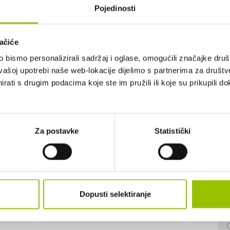
mobi
Pojedinosti
ačiće
bismo personalizirali sadržaj i oglase, omogućili značajke društv
vašoj upotrebi naše web-lokacije dijelimo s partnerima za društv
rati s drugim podacima koje ste im pružili ili koje su prikupili do
Za postavke
Statistički
Dopusti selektiranje