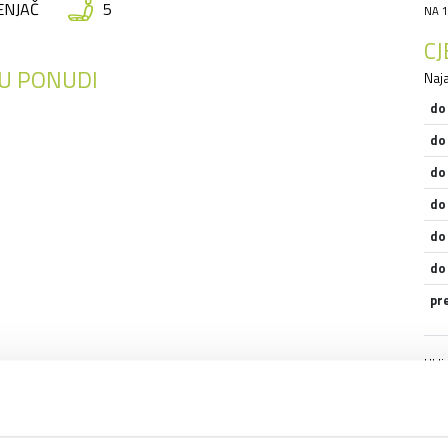
ENJAČ
5
NA 1
C
 U PONUDI
Naja
do
do
do
do
do
do
pr
Uklj
osig
even
tehn
apar