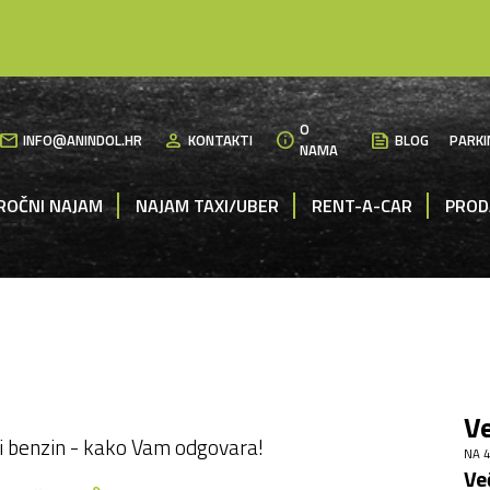
O
mail
person
info
News
INFO@ANINDOL.HR
KONTAKTI
BLOG
PARKI
NAMA
ROČNI NAJAM
NAJAM TAXI/UBER
RENT-A-CAR
PROD
Ve
ili benzin - kako Vam odgovara!
NA 4
Ve