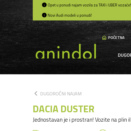
Opet u ponudi najam vozila za TAXI i UBER vozače!
Novi Audi modeli u ponudi!
home
POČETNA
DUGO
chevron_left
DUGOROČNI NAJAM
DACIA DUSTER
Jednostavan je i prostran! Vozite na plin 