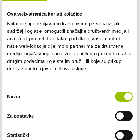
Željeni rok najma (12 do 48 mjeseci):
Ova web-stranica koristi kolačiće
Kolačiće upotrebljavamo kako bismo personalizirali
Planirana mjesečna kilometraža:
sadržaj i oglase, omogućili značajke društvenih medija i
do 2.000 km
analizirali promet. Isto tako, podatke o vašoj upotrebi
naše web-lokacije dijelimo s partnerima za društvene
do 2.500 km
medije, oglašavanje i analizu, a oni ih mogu kombinirati s
do 3.000 km
drugim podacima koje ste im pružili ili koje su prikupili
do 3.500 km
dok ste upotrebljavali njihove usluge.
do 4.000 km
do 5.000 km
od 5.000 km
Odabir
Nužni
pristanka
Pretežno područje korištenja/lokacije vozila (npr.
Zagrebačka županija i jednom mjesečno put u Sloveniju):
Za postavke
POŠALJI UPIT
Statistički