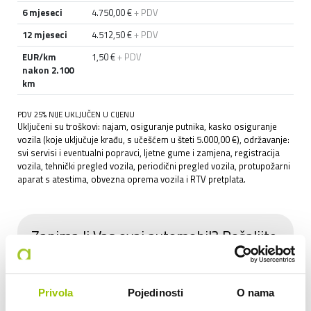
6 mjeseci
4.750,00 €
+ PDV
12 mjeseci
4.512,50 €
+ PDV
EUR/km
1,50 €
+ PDV
nakon 2.100
km
PDV 25% NIJE UKLJUČEN U CIJENU
Uključeni su troškovi: najam, osiguranje putnika, kasko osiguranje
vozila (koje uključuje krađu, s učešćem u šteti 5.000,00 €), održavanje:
svi servisi i eventualni popravci, ljetne gume i zamjena, registracija
vozila, tehnički pregled vozila, periodični pregled vozila, protupožarni
aparat s atestima, obvezna oprema vozila i RTV pretplata.
Zanima li Vas ovaj automobil? Pošaljite
nam upit.
Datum preuzimanja vozila:
Privola
Pojedinosti
O nama