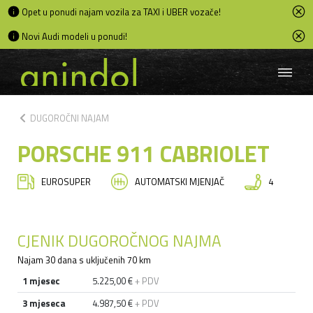
Opet u ponudi najam vozila za TAXI i UBER vozače!
Novi Audi modeli u ponudi!
chevron_left
DUGOROČNI NAJAM
PORSCHE 911 CABRIOLET
EUROSUPER
AUTOMATSKI MJENJAČ
4
CJENIK DUGOROČNOG NAJMA
Najam 30 dana s uključenih 70 km
1 mjesec
5.225,00 €
+ PDV
3 mjeseca
4.987,50 €
+ PDV