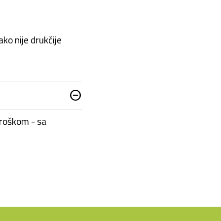
ko nije drukčije
do_not_disturb_on
troškom - sa