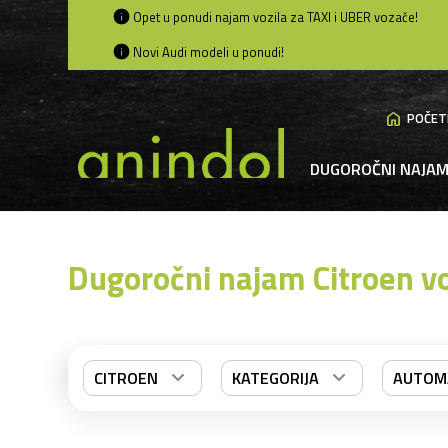
Opet u ponudi najam vozila za TAXI i UBER vozače!
Novi Audi modeli u ponudi!
home
POČET
DUGOROČNI NAJA
Dugoročni najam Citroen vo
CITROEN
KATEGORIJA
AUTOMA