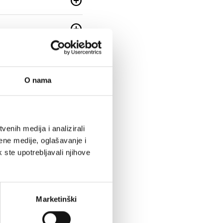
add_circle
add_circle
add_circle
O nama
add_circle
add_circle
enih medija i analizirali
add_circle
ene medije, oglašavanje i
k ste upotrebljavali njihove
add_circle
add_circle
Marketinški