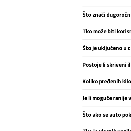
Što znači dugoročni
Tko može biti kori
Što je uključeno u
Postoje li skriveni
Koliko pređenih ki
Je li moguće ranije 
Što ako se auto pok