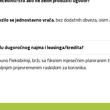
amčevinu?
Što ako ne želim produžiti ugovor?
ozilo se jednostavno vraća
, bez dodatnih obveza, osim a
eđu dugoročnog najma i leasinga/kredita?
uno fleksibilniji, brži, sa fiksnim mjesečnim planiranim 
oljnijim prijevremenim raskidom za korisnika.