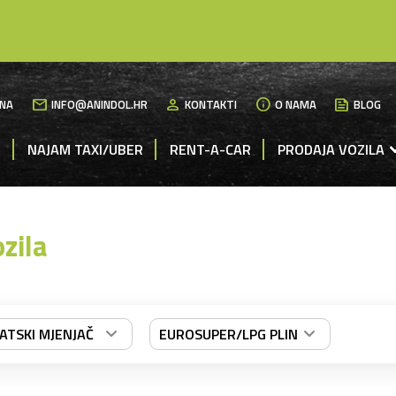
mail
person
info
News
NA
INFO@ANINDOL.HR
KONTAKTI
O NAMA
BLOG
M
NAJAM TAXI/UBER
RENT-A-CAR
PRODAJA VOZILA
zila
TSKI MJENJAČ
EUROSUPER/LPG PLIN