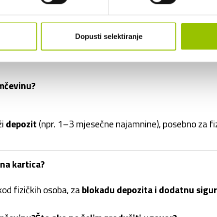
ke vozila u dugoročni najam?
odužiti ugovor?
Dopusti selektiranje
ozilo se vraća
, bez dodatnih obveza.
amčevinu?
ži
depozit
(npr. 1–3 mjesečne najamnine), posebno za fi
tna kartica?
od fizičkih osoba, za
blokadu depozita i dodatnu sigu