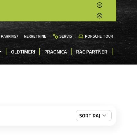
manufacturing
directions_car
PARKING7
NEKRETNINE
SERVIS
PORSCHE TOUR
OLDTIMERI
PRAONICA
RAC PARTNERI
SORTIRAJ