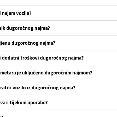
 najam vozila?
snik dugoročnog najma?
 cijenu dugoročnog najma?
 ili dodatni troškovi dugoročnog najma?
lometara je uključeno dugoročnim najmom?
vratiti vozilo iz dugoročnog najma?
vari tijekom uporabe?