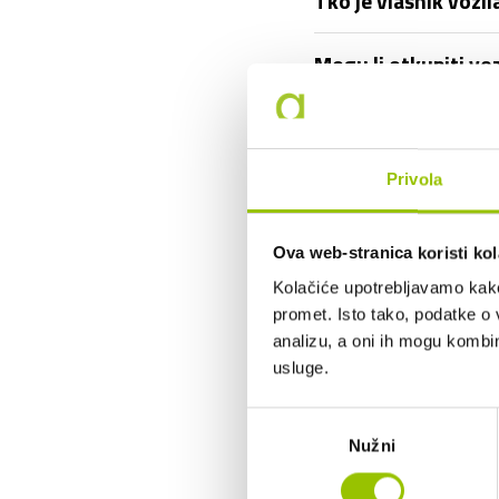
Tko je vlasnik vozil
Mogu li otkupiti vo
Mogu li vozilo korist
Privola
Što ako prouzročim 
Tko plaća gorivo?
Ova web-stranica koristi kol
Kolačiće upotrebljavamo kako 
Je li u cijenu dugo
promet. Isto tako, podatke o 
analizu, a oni ih mogu kombini
usluge.
Mogu li koristiti v
Odabir
Mogu li birati boju 
Nužni
pristanka