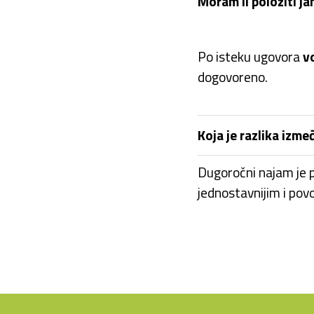
Moram li položiti j
Po isteku ugovora
v
dogovoreno.
Koja je razlika izm
Dugoročni najam je p
jednostavnijim i pov