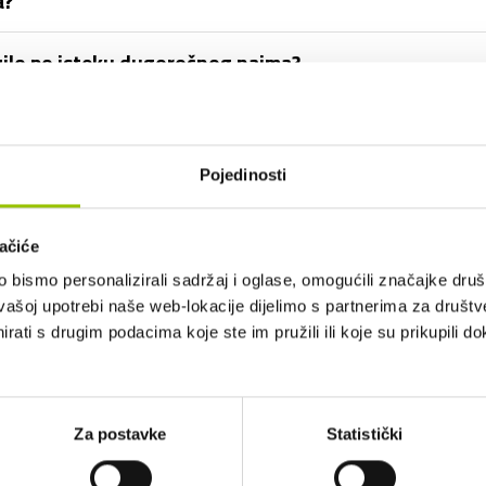
a?
zilo po isteku dugoročnog najma?
iti i drugi članovi obitelji?
Pojedinosti
prometni prekršaj ili parkirnu kaznu?
ačiće
bismo personalizirali sadržaj i oglase, omogućili značajke društv
ročnog najma uključen PDV?
vašoj upotrebi naše web-lokacije dijelimo s partnerima za društv
rati s drugim podacima koje ste im pružili ili koje su prikupili do
ozilo u inozemstvu?
i opremu vozila?
Za postavke
Statistički